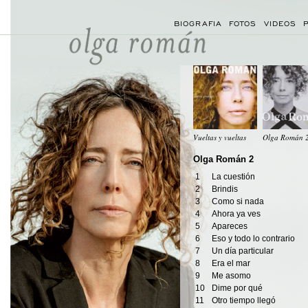
BIOGRAFIA
FOTOS
VIDEOS
Vueltas y vueltas
Olga Román 
Olga Román 2
1
La cuestión
2
Brindis
3
Como si nada
4
Ahora ya ves
5
Apareces
6
Eso y todo lo contrario
7
Un día particular
8
Era el mar
9
Me asomo
10
Dime por qué
11
Otro tiempo llegó